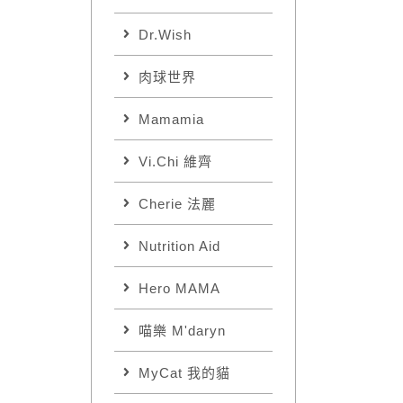
Dr.Wish
肉球世界
Mamamia
Vi.Chi 維齊
Cherie 法麗
Nutrition Aid
Hero MAMA
喵樂 M'daryn
MyCat 我的貓