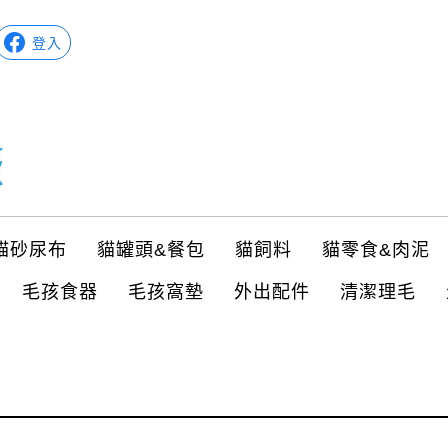
登入
貓砂尿布
貓罐頭&餐包
貓飼料
貓零食&肉泥
毛孩食器
毛孩窩墊
外出配件
清潔理毛