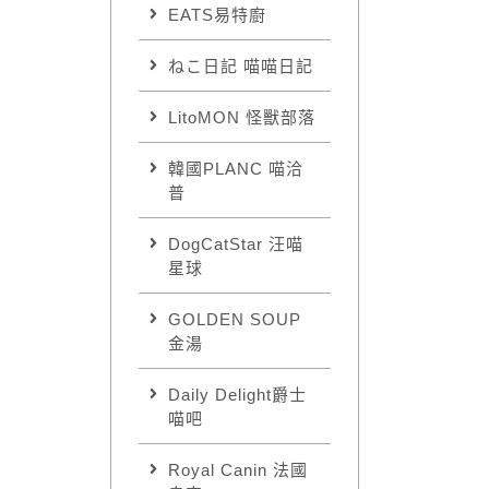
EATS易特廚
ねこ日記 喵喵日記
LitoMON 怪獸部落
韓國PLANC 喵洽
普
DogCatStar 汪喵
星球
GOLDEN SOUP
金湯
Daily Delight爵士
喵吧
Royal Canin 法國