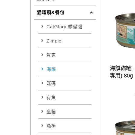
貓罐頭&餐包
CatGlory 驕傲貓
Zimple
賀家
海饌貓罐 
海饌
專用) 80g
咪碼
有魚
皇貓
漁極