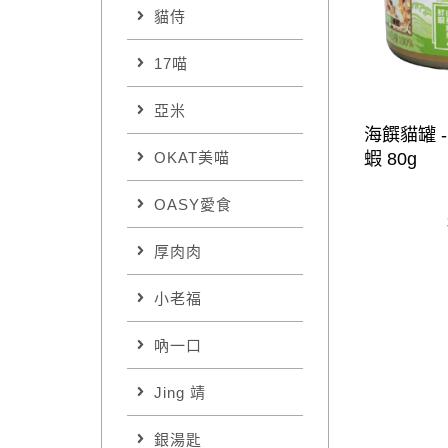
貓侍
17喵
亞米
海饌貓罐 
蝦 80g
OKAT美喵
OASY愛食
厚肉肉
小老福
吶一口
Jing 靖
銀湯匙