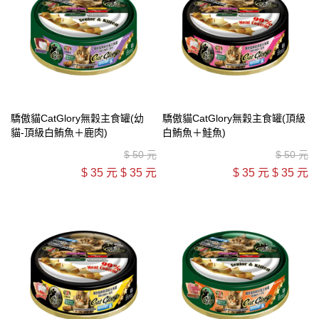
驕傲貓CatGlory無穀主食罐(幼
驕傲貓CatGlory無穀主食罐(頂級
貓-頂級白鮪魚＋鹿肉)
白鮪魚＋鮭魚)
$
50 元
$
50 元
$
35 元
$
35 元
$
35 元
$
35 元