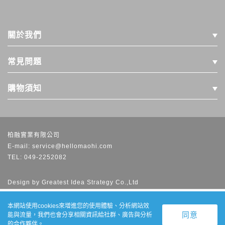
關於我們
常見問題
購物須知
柏融實業有限公司
E-mail: service@hellomaohi.com
TEL: 049-2252082
Design by
Greatest Idea Strategy Co.,Ltd
本網站建議使用Chrome、FireFox、Edge等瀏覽器及以1920x1080解
析度，以獲得最佳瀏覽體驗
本網站使用cookies來增進您的使用體驗、分析網站效
會員登入
搜尋產品
能與流量，我們也會分享相關資訊給社群、廣告與分析
0
的合作夥伴。