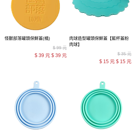
怪獸部落罐頭保鮮蓋(橘)
肉球造型罐頭保鮮蓋【藍杯蓋粉
肉球】
$
99 元
$
35 元
$
39 元
$
39 元
$
15 元
$
15 元