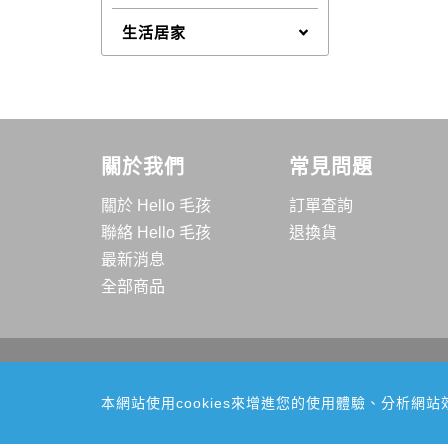
生活居家
關於我們
常見問題
關於 Hello 毛孩
訂單查詢
聯絡 Hello 毛孩
退換貨
最新消息
全部商品
柏融實業有限公司
E-mail: service@hellomaohi.com
本網站使用cookies來增進您的使用體驗、分析
TEL: 049-2252082