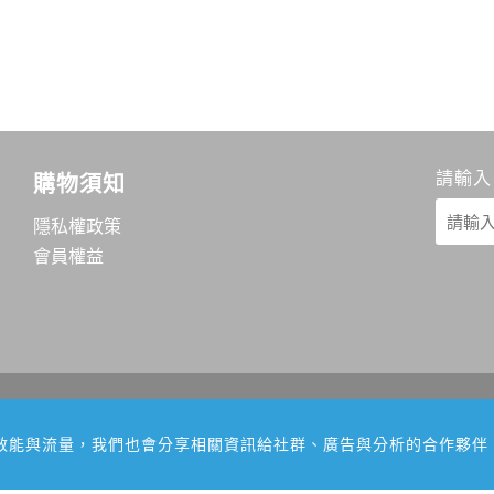
請輸入
購物須知
隱私權政策
會員權益
網站效能與流量，我們也會分享相關資訊給社群、廣告與分析的合作夥伴
本網站建議使用Chrome、FireFox、