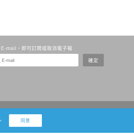
 E-mail，即可訂閱或取消電子報
Design by
Greatest Idea Strategy Co.,Ltd
。
Edge等瀏覽器及以1920x1080解析度，以獲得最佳瀏覽體驗