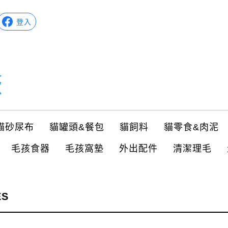
登入
貓砂尿布
貓罐頭&餐包
貓飼料
貓零食&肉泥
毛孩食器
毛孩窩墊
外出配件
清潔理毛
ES