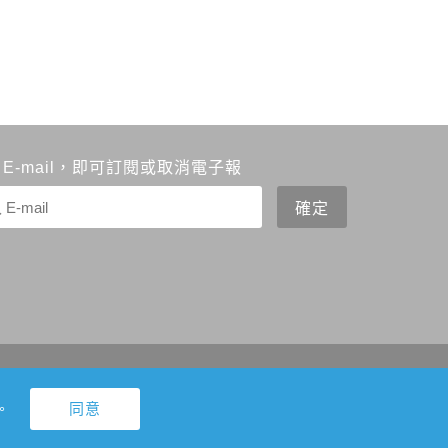
 E-mail，即可訂閱或取消電子報
Design by
Greatest Idea Strategy Co.,Ltd
。
Edge等瀏覽器及以1920x1080解析度，以獲得最佳瀏覽體驗