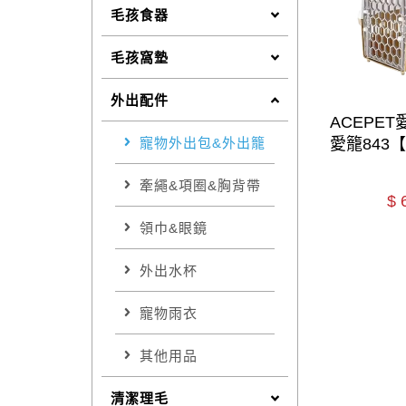
毛孩食器
毛孩窩墊
外出配件
ACEPE
愛籠843
寵物外出包&外出籠
牽繩&項圈&胸背帶
$
領巾&眼鏡
外出水杯
寵物雨衣
其他用品
清潔理毛