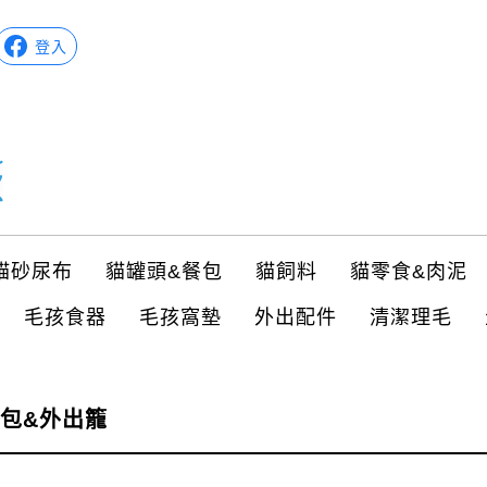
登入
貓砂尿布
貓罐頭&餐包
貓飼料
貓零食&肉泥
毛孩食器
毛孩窩墊
外出配件
清潔理毛
包&外出籠