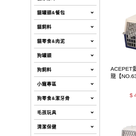
貓罐頭&餐包
貓飼料
貓零食&肉泥
狗罐頭
ACEPE
狗飼料
籠【NO.6
小寵專區
$
狗零食&潔牙骨
毛孩玩具
清潔保健