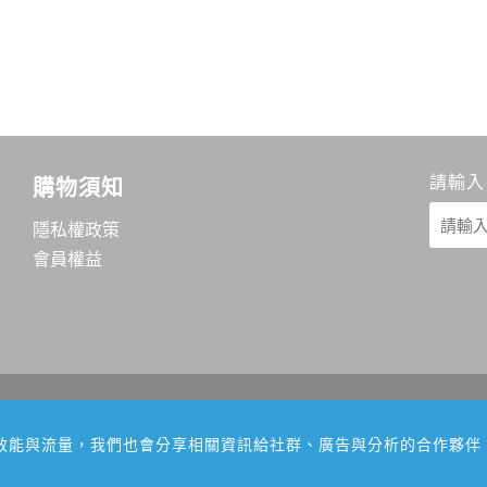
請輸入
購物須知
隱私權政策
會員權益
網站效能與流量，我們也會分享相關資訊給社群、廣告與分析的合作夥伴
本網站建議使用Chrome、FireFox、