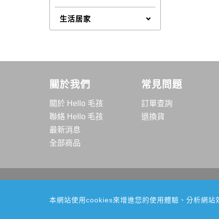
生活居家
關於我們
常見問題
關於 Hello 毛孩
訂單查詢
聯絡 Hello 毛孩
退換貨
最新消息
全部商品
柏融實業有限公司
E-mail: service@hellomaohi.com
本網站使用cookies來增進您的使用體驗、分析
TEL: 049-2252082