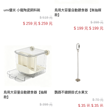
umi優米 小寵陶瓷飼料碗
鳥用大容量自動餵食器【無抽屜
款】
$
518 元
$
398 元
$
259 元
$
259 元
$
199 元
$
199 元
鳥用大容量自動餵食器【抽屜
鸚鵡不鏽鋼掛式水果叉
款】
$
70 元
$
398 元
$
35 元
$
35 元