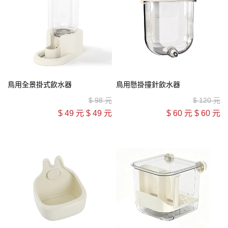
鳥用全景掛式飲水器
鳥用懸掛撞針飲水器
$
98 元
$
120 元
$
49 元
$
49 元
$
60 元
$
60 元