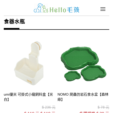
食器水瓶
umi優米 可掛式小寵飼料盒【米
NOMO 爬蟲仿岩石食水盆【森林
白】
綠】
$
236 元
$
78 元