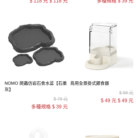
$
118 元
$
118 元
多種規格
$
39 元
NOMO 爬蟲仿岩石食水盆【石墨
鳥用全景掛式餵食器
灰】
$
98 元
$
78 元
$
49 元
$
49 元
多種規格
$
39 元